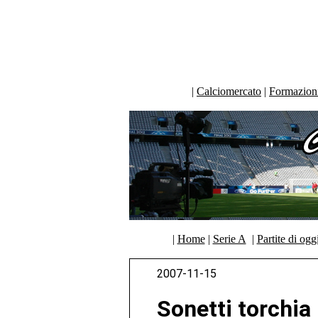
|
Calciomercato
|
Formazioni 
|
Home
|
Serie A
|
Partite di ogg
2007-11-15
Sonetti torchia