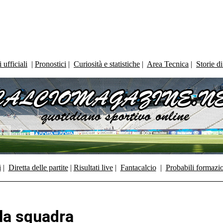
ufficiali
|
Pronostici
|
Curiosità e statistiche
|
Area Tecnica
|
Storie d
i
|
Diretta delle partite
|
Risultati live
|
Fantacalcio
|
Probabili formazi
 la squadra