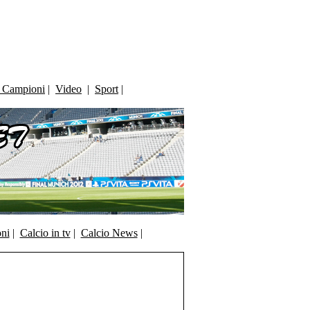
i Campioni
|
Video
|
Sport
|
oni
|
Calcio in tv
|
Calcio News
|