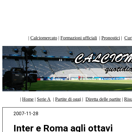
|
Calciomercato
|
Formazioni ufficiali
|
Pronostici
|
Curi
|
Home
|
Serie A
|
Partite di oggi
|
Diretta delle partite
|
Risu
2007-11-28
Inter e Roma agli ottavi