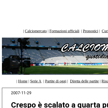
|
Calciomercato
|
Formazioni ufficiali
|
Pronostici
|
Curi
|
Home
|
Serie A
|
Partite di oggi
|
Diretta delle partite
|
Risu
2007-11-29
Crespo è scalato a quarta 