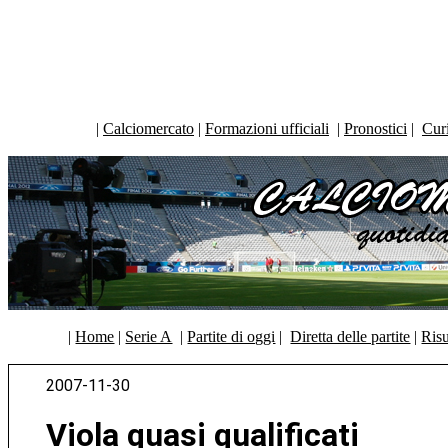
|
Calciomercato
|
Formazioni ufficiali
|
Pronostici
|
Curi
|
Home
|
Serie A
|
Partite di oggi
|
Diretta delle partite
|
Risu
2007-11-30
Viola quasi qualificati