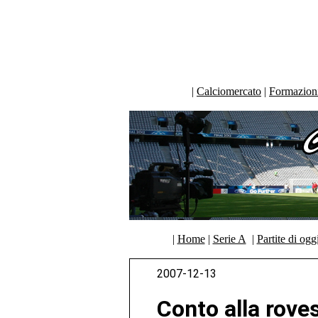
|
Calciomercato
|
Formazioni 
|
Home
|
Serie A
|
Partite di ogg
2007-12-13
Conto alla roves