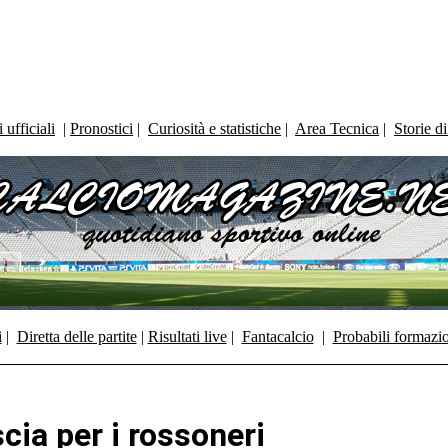
ufficiali
|
Pronostici
|
Curiosità e statistiche
|
Area Tecnica
|
Storie d
i
|
Diretta delle partite
|
Risultati live
|
Fantacalcio
|
Probabili formazi
cia per i rossoneri