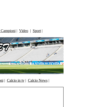
i Campioni
|
Video
|
Sport
|
oni
|
Calcio in tv
|
Calcio News
|