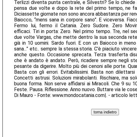
Terlizzi diventa punta centrale, e Silvestri? Se lo chiede 
pensa due volte e dopo la rete del primo tempo, ne fa a
Diciassette giornate non sono ancora abbastanza per ren
Baiocco, “mens sana in corpore sano”. E viceversa. Fiac
Fermo lui, fermo il Catania. Zero Sudore. Zero Movi
efficaci. Tiri in porta: Zero. Nel primo tempo. Tre, nel 
due volte Vargas, che mette dentro la sua seconda rete 
già in 10 uomini. Sardo fuori. E con un Baiocco in men
sana...” etc.. sempre la stessa storia. C’è piaciuto vincer
anche questo. Occasione sprecata. Terza trasferta disas
che è andato è andato. Però, ricadere sempre negli stess
pesante da digerire. Molto più dei cenoni alle porte. Qu
Basta con gli errori. Evitabilissimi. Basta non dilettarsi
Concetti astrusi. Soluzioni mirabolanti. Rischiare, ma s
buona forma. Non serve affidarsi ai Miracoli. Che 9 su 10
Feste. Pausa. Riflessione. Anno nuovo. Buttare via le cos
Di Mauro - Fonte: www.mondocatania.com|. - articolo let