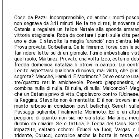
Cose da Pazzi. Incomprensibile, ed anche i morti posso
non segnava da 341 minuti. Ne fa tre di reti, in novanta d
Catania a regalare un felice Natale alla sponda amara
vittoria stagionale. Roba da contare i punti sulle dita pe
uno e due. E stavolta la maglia “aranciò” non c’entra. M
Prova provata: Corbelleria. Ce la finiremo, forse, con le 
fan ridere lette su di un giornale. Fanno imbestialire vi
quel ruolo, Martinez. Provato una volta Izco, esterno des
fredda domenica natalizia li ritrovi in campo. Lui centr
Lecito aspettarsi qualcosa di nuovo, mai visto, che gius
segreta? Macché, Harakiri. E Morimoto? Deve essere una
tre/quattro reti in amichevole. Povero giapponesino,
combina nulla di nulla. Di nulla, di nulla. Malconcio? M
che un Catania privo di vita. Capolavoro contro l’Udinese.
la Reggina. Stavolta non è mentalità. E’ il non trovarsi
manto erboso in condizioni post belliche). Serrati sul
Passaggi sghembi. Finalmente Morimoto. Ed è un altro
peggiore di quanto non sia, né sia stata. Martinez megl
dubbio da chiarire. Se è tattica, è Teoria del Caos. Sae
impazzite, saltano schemi. Edusei va fuori, Vargas e 
tridente, Colucci, complice anche la botta in testa, ent