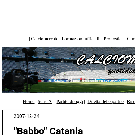
|
Calciomercato
|
Formazioni ufficiali
|
Pronostici
|
Curi
|
Home
|
Serie A
|
Partite di oggi
|
Diretta delle partite
|
Risu
2007-12-24
"Babbo" Catania