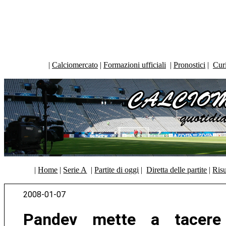
|
Calciomercato
|
Formazioni ufficiali
|
Pronostici
|
Curi
|
Home
|
Serie A
|
Partite di oggi
|
Diretta delle partite
|
Risu
2008-01-07
Pandev mette a tacere