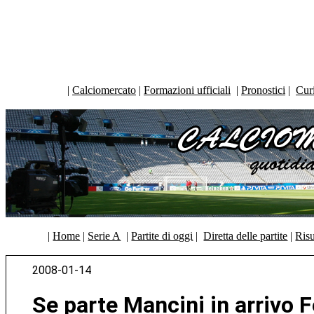
|
Calciomercato
|
Formazioni ufficiali
|
Pronostici
|
Curi
|
Home
|
Serie A
|
Partite di oggi
|
Diretta delle partite
|
Risu
2008-01-14
Se parte Mancini in arrivo F