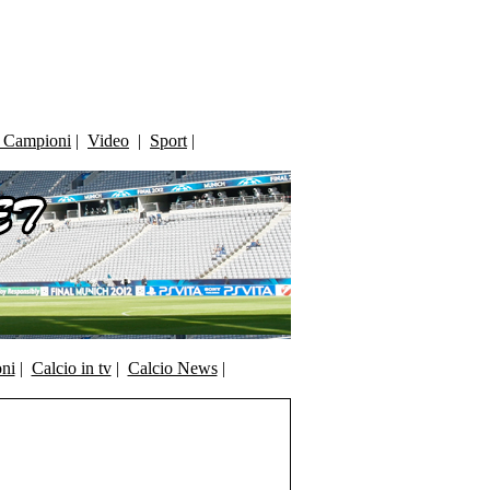
i Campioni
|
Video
|
Sport
|
oni
|
Calcio in tv
|
Calcio News
|