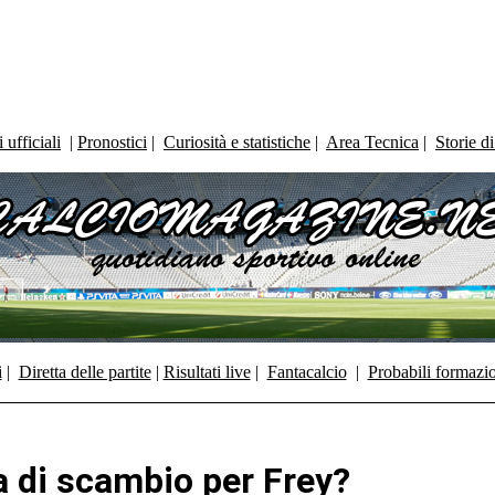
ufficiali
|
Pronostici
|
Curiosità e statistiche
|
Area Tecnica
|
Storie d
i
|
Diretta delle partite
|
Risultati live
|
Fantacalcio
|
Probabili formazi
a di scambio per Frey?