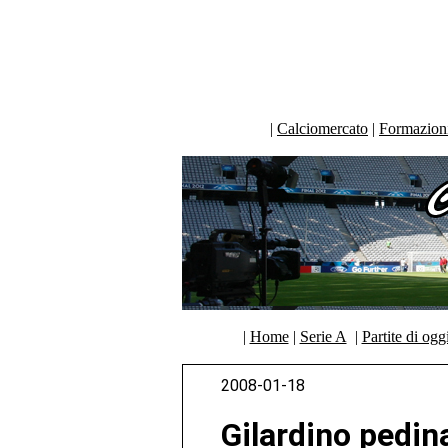
|
Calciomercato
|
Formazioni 
|
Home
|
Serie A
|
Partite di ogg
2008-01-18
Gilardino pedin