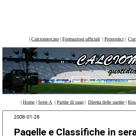
|
Calciomercato
|
Formazioni ufficiali
|
Pronostici
|
Curi
|
Home
|
Serie A
|
Partite di oggi
|
Diretta delle partite
|
Risu
2008-01-28
Pagelle e Classifiche in ser