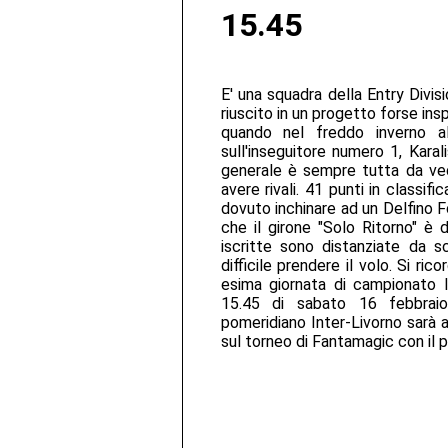
15.45
E' una squadra della Entry Divis
riuscito in un progetto forse insp
quando nel freddo inverno a
sull'inseguitore numero 1, Karal
generale è sempre tutta da ve
avere rivali. 41 punti in classi
dovuto inchinare ad un Delfino F
che il girone "Solo Ritorno" è
iscritte sono distanziate da s
difficile prendere il volo. Si ric
esima giornata di campionato l
15.45 di sabato 16 febbraio
pomeridiano Inter-Livorno sarà a
sul torneo di Fantamagic con il p