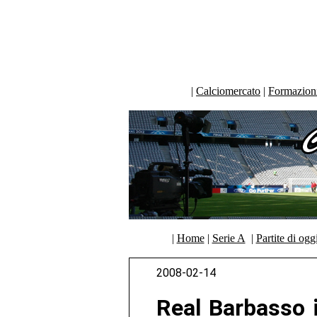
|
Calciomercato
|
Formazioni 
|
Home
|
Serie A
|
Partite di ogg
2008-02-14
Real Barbasso 