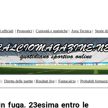
ufficiali
|
Pronostici
|
Curiosità e statistiche
|
Area Tecnica
|
Storie d
i
|
Diretta delle partite
|
Risultati live
|
Fantacalcio
|
Probabili formazi
in fuga. 23esima entro le