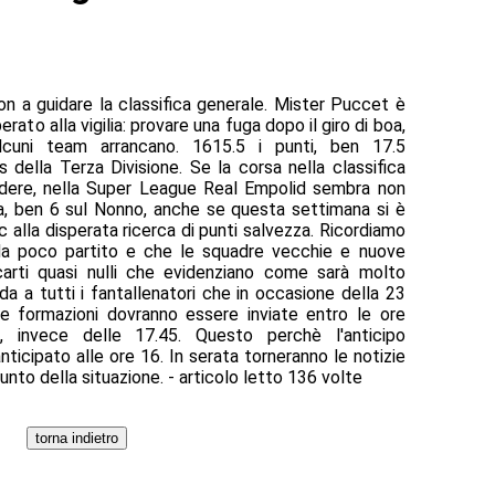
ion a guidare la classifica generale. Mister Puccet è
erato alla vigilia: provare una fuga dopo il giro di boa,
lcuni team arrancano. 1615.5 i punti, ben 17.5
is della Terza Divisione. Se la corsa nella classifica
dere, nella Super League Real Empolid sembra non
fica, ben 6 sul Nonno, anche se questa settimana si è
c alla disperata ricerca di punti salvezza. Ricordiamo
 da poco partito e che le squadre vecchie e nuove
carti quasi nulli che evidenziano come sarà molto
orda a tutti i fantallenatori che in occasione della 23
e formazioni dovranno essere inviate entro le ore
, invece delle 17.45. Questo perchè l'anticipo
nticipato alle ore 16. In serata torneranno le notizie
unto della situazione. - articolo letto 136 volte