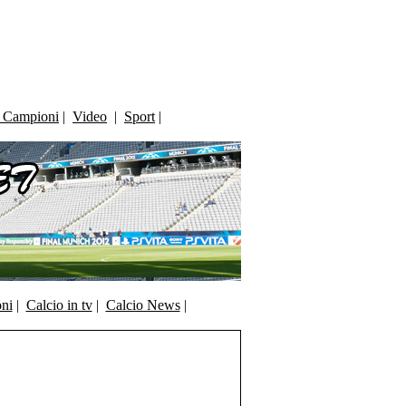
i Campioni
|
Video
|
Sport
|
oni
|
Calcio in tv
|
Calcio News
|