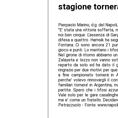
stagione torner
Pierpaolo Marino, d.g. del Napoli,
"E' stata una vittoria sofferta,
noi ben cinque. L'assenza di Gar
difesa a quattro. Hamsik ha segn
Fontana. Ci sono ancora 21 pun
gioco e punti. Lo meritano i tifo
Nel girone di ritorno abbiamo un
Zalayeta e Iezzo non vanno sott
reparto da solo ed ha dato il g
ringrazio per due motivi: per que
a fine campionato tornerà in 
perche' volevo rinnovargli il co
familiari tornera' in Argentina, 
partite. Spero che i tifosi azzu
Vale solo per le gare casalingh
me e' come un fratello. Decidere
Petrazzuolo - Fonte: www.napoli