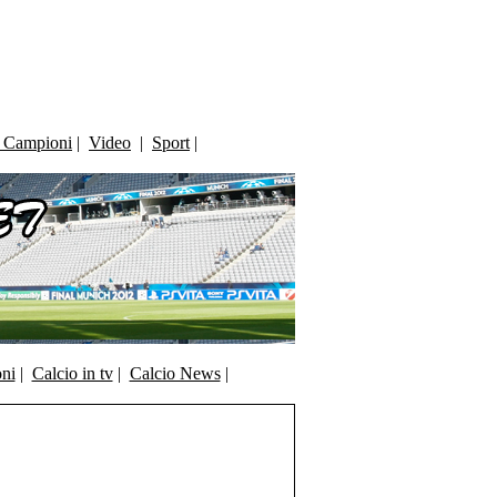
i Campioni
|
Video
|
Sport
|
oni
|
Calcio in tv
|
Calcio News
|