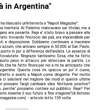
à in Argentina"
 ha rilasciato un'intervista a "Napoli Magazine":
 ma meritata. Al Palermo mancavano sei titolari, ma a
gano era pesante. Reja e' stato bravo a passare alla
ato trovando l'incrocio dei pali, era imprendibile per
ti a disposizione. Dobbiamo continuare a macinare
si azzurri, che arrivano sempre in 50.000 al San Paolo.
 punto in piu' a differenza dell'andata. Le assenze di
ovalutate. Ringrazio tantissimo Sosa, che ha fatto
iusto peso in attacco per sbloccare la partita. Lo
llo che ha fatto finora per noi e mi ha anticipato che
Argentina. Questa cosa mi spacca un po' il cuore,
ntratto e averlo a Napoli come dirigente. Per motivi
ma ci salutera' nel migliore dei modi in queste ultime
rri possano fargli cambiare idea. Notturne positive?
e, perche' possiamo contare sul pubblico. Reja? Per
mo insieme il suo futuro a fine stagione"|di Antonio
magazine.com|. - articolo letto 159 volte