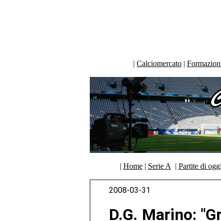
|
Calciomercato
|
Formazioni 
|
Home
|
Serie A
|
Partite di ogg
2008-03-31
D.G. Marino: "Gr