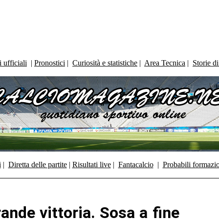
ufficiali
|
Pronostici
|
Curiosità e statistiche
|
Area Tecnica
|
Storie d
i
|
Diretta delle partite
|
Risultati live
|
Fantacalcio
|
Probabili formazi
ande vittoria. Sosa a fine