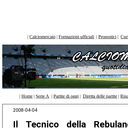
|
Calciomercato
|
Formazioni ufficiali
|
Pronostici
|
Curi
|
Home
|
Serie A
|
Partite di oggi
|
Diretta delle partite
|
Risu
2008-04-04
Il Tecnico della Rebuland