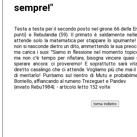
sempre!"
Testa a testa per il secondo posto nel girone 66 della Ent
punti) e Rebulandia (59). Il primato è saldamente nell
attende solo la matematica per stappare lo spumante! I
non si nasconde dietro un dito, ammettendo la sua preocc
ma carica i suoi: "Siamo in flessione nel momento topic
ma non c'è tempo per rifiatare, bisogna vincere quasi 
sperare ancora: ci proveremo! E soprattutto sarà vit
diretto casalingo che ci attende. Vogliamo più che mai 
di meritarlo! Puntiamo sul rientro di Mutu e probabilm
Borriello, affiancando al rumeno Trezeguet e Pandev.
|inviato Rebu1984|. - articolo letto 152 volte