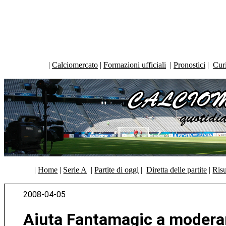
|
Calciomercato
|
Formazioni ufficiali
|
Pronostici
|
Curi
|
Home
|
Serie A
|
Partite di oggi
|
Diretta delle partite
|
Risu
2008-04-05
Aiuta Fantamagic a moderar