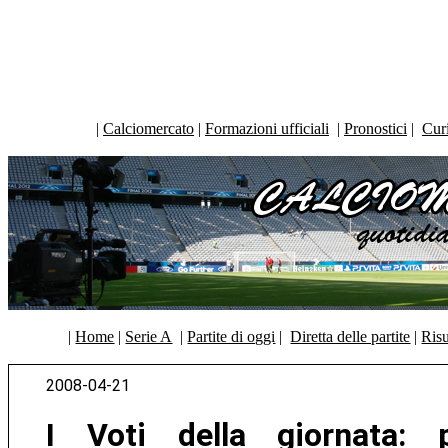
|
Calciomercato
|
Formazioni ufficiali
|
Pronostici
|
Curi
|
Home
|
Serie A
|
Partite di oggi
|
Diretta delle partite
|
Risu
2008-04-21
I Voti della giornata: p