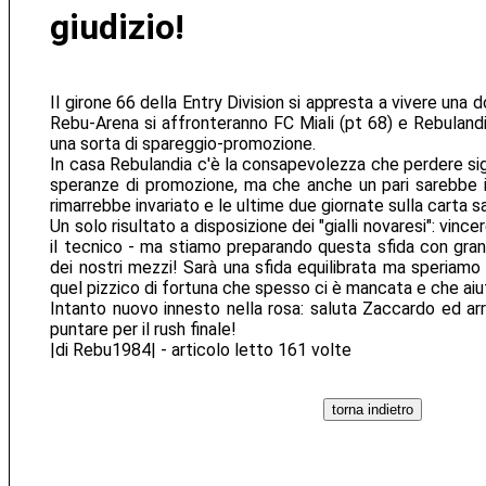
giudizio!
Il girone 66 della Entry Division si appresta a vivere una 
Rebu-Arena si affronteranno FC Miali (pt 68) e Rebulandi
una sorta di spareggio-promozione.
In casa Rebulandia c'è la consapevolezza che perdere sig
speranze di promozione, ma che anche un pari sarebbe in
rimarrebbe invariato e le ultime due giornate sulla carta s
Un solo risultato a disposizione dei "gialli novaresi": vince
il tecnico - ma stiamo preparando questa sfida con gra
dei nostri mezzi! Sarà una sfida equilibrata ma speriamo
quel pizzico di fortuna che spesso ci è mancata e che aiu
Intanto nuovo innesto nella rosa: saluta Zaccardo ed arri
puntare per il rush finale!
|di Rebu1984| - articolo letto 161 volte