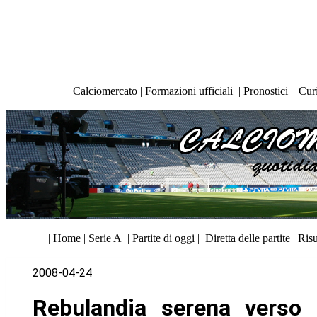
|
Calciomercato
|
Formazioni ufficiali
|
Pronostici
|
Curi
|
Home
|
Serie A
|
Partite di oggi
|
Diretta delle partite
|
Risu
2008-04-24
Rebulandia serena verso i