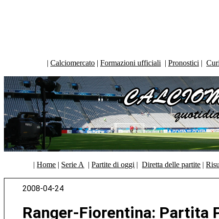
|
Calciomercato
|
Formazioni ufficiali
|
Pronostici
|
Curi
|
Home
|
Serie A
|
Partite di oggi
|
Diretta delle partite
|
Risu
2008-04-24
Ranger-Fiorentina: Partita 