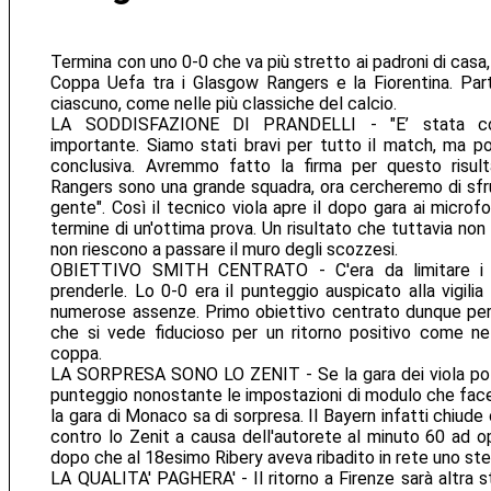
Termina con uno 0-0 che va più stretto ai padroni di casa,
Coppa Uefa tra i Glasgow Rangers e la Fiorentina. Par
ciascuno, come nelle più classiche del calcio.
LA SODDISFAZIONE DI PRANDELLI - "E’ stata co
importante. Siamo stati bravi per tutto il match, ma p
conclusiva. Avremmo fatto la firma per questo risult
Rangers sono una grande squadra, ora cercheremo di sfrut
gente". Così il tecnico viola apre il dopo gara ai microfo
termine di un'ottima prova. Un risultato che tuttavia non 
non riescono a passare il muro degli scozzesi.
OBIETTIVO SMITH CENTRATO - C'era da limitare i d
prenderle. Lo 0-0 era il punteggio auspicato alla vigilia
numerose assenze. Primo obiettivo centrato dunque per 
che si vede fiducioso per un ritorno positivo come nel
coppa.
LA SORPRESA SONO LO ZENIT - Se la gara dei viola pot
punteggio nonostante le impostazioni di modulo che facev
la gara di Monaco sa di sorpresa. Il Bayern infatti chiude
contro lo Zenit a causa dell'autorete al minuto 60 ad o
dopo che al 18esimo Ribery aveva ribadito in rete uno ste
LA QUALITA' PAGHERA' - Il ritorno a Firenze sarà altra s