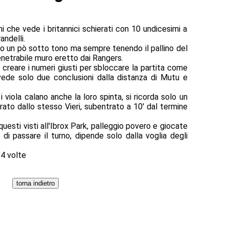
ni che vede i britannici schierati con 10 undicesimi a
andelli.
ano un pò sotto tono ma sempre tenendo il pallino del
enetrabile muro eretto dai Rangers.
creare i numeri giusti per sbloccare la partita come
vede solo due conclusioni dalla distanza di Mutu e
i viola calano anche la loro spinta, si ricorda solo un
irato dallo stesso Vieri, subentrato a 10' dal termine
esti visti all'Ibrox Park, palleggio povero e giocate
à di passare il turno, dipende solo dalla voglia degli
34 volte