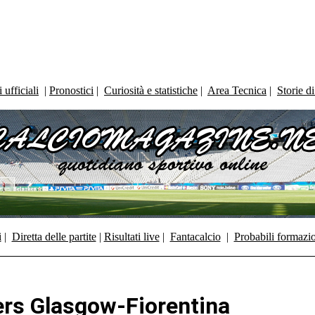
ufficiali
|
Pronostici
|
Curiosità e statistiche
|
Area Tecnica
|
Storie d
i
|
Diretta delle partite
|
Risultati live
|
Fantacalcio
|
Probabili formazi
ers Glasgow-Fiorentina