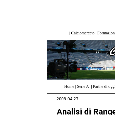
|
Calciomercato
|
Formazioni 
|
Home
|
Serie A
|
Partite di ogg
2008-04-27
Analisi di Rang