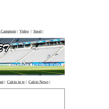
i Campioni
|
Video
|
Sport
|
oni
|
Calcio in tv
|
Calcio News
|