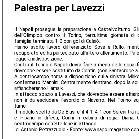
Palestra per Lavezzi
Il Napoli prosegue la preparazione a Castelvolturno. Gli
dell'Olimpico contro il Torino, terzultima giornata di
famiglia terminata 1-0 con gol di Calaiò.
Hanno svolto lavoro differenziato Sosa e Rullo, men
recuperato ed ha partecipato all'intero allenamento. Pal
leggera indisposizione.
Contro il Torino il Napoli dovrà fare a meno dello squal
dovrebbe essere sostituito da Contini (con Santacroce a d
A centrocampo torna a disposizione sulla sinistra Mirk
confermato Mannini. Centralmente rientrano, dopo la squa
affiancheranno Hamsik.
In attacco spazio a Lavezzi, che dovrebbe essere affianc
non è da escludere l'esordio di Navarro. Nel Torino squ
turno.
Il modulo scelto da De Biasi e' il 4-1-4-1 con Sereni tra i 
e Pisano in difesa, Corini in cabina di regia, Diana, 
centrocampo con Stellone in attacco.
|di Antonio Petrazzuolo - Fonte: www.napolimagazine.com|