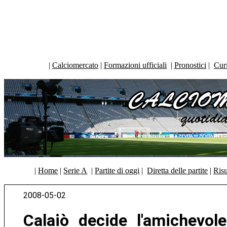
|
Calciomercato
|
Formazioni ufficiali
|
Pronostici
|
Curi
|
Home
|
Serie A
|
Partite di oggi
|
Diretta delle partite
|
Risu
2008-05-02
Calaiò decide l'amichevole