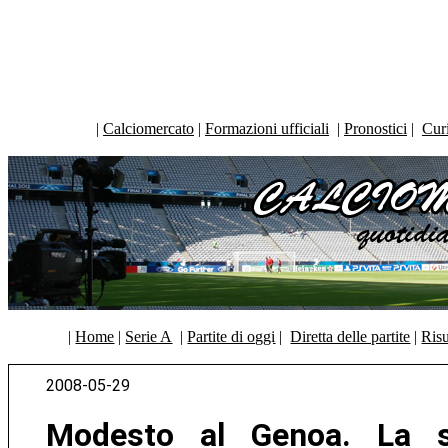
|
Calciomercato
|
Formazioni ufficiali
|
Pronostici
|
Curi
|
Home
|
Serie A
|
Partite di oggi
|
Diretta delle partite
|
Risu
2008-05-29
Modesto al Genoa. La s