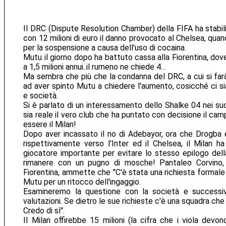
Il DRC (Dispute Resolution Chamber) della FIFA ha stabil
con 12 milioni di euro il danno provocato al Chelsea, quand
per la sospensione a causa dell'uso di cocaina.
Mutu il giorno dopo ha battuto cassa alla Fiorentina, dov
a 1,5 milioni annui..il rumeno ne chiede 4...
Ma sembra che più che la condanna del DRC, a cui si farà
ad aver spinto Mutu a chiedere l'aumento, cosicché ci si
e società.
Si è parlato di un interessamento dello Shalke 04 nei su
sia reale il vero club che ha puntato con decisione il c
essere il Milan!
Dopo aver incassato il no di Adebayor, ora che Drogba
rispettivamente verso l'Inter ed il Chelsea, il Milan ha
giocatore importante per evitare lo stesso epilogo del
rimanere con un pugno di mosche! Pantaleo Corvino, i
Fiorentina, ammette che "C'è stata una richiesta formale
Mutu per un ritocco dell'ingaggio.
Esamineremo la questione con la società e successi
valutazioni. Se dietro le sue richieste c'è una squadra ch
Credo di sì".
Il Milan offirebbe 15 milioni (la cifra che i viola devon