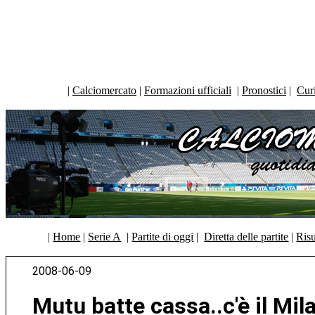
|
Calciomercato
|
Formazioni ufficiali
|
Pronostici
|
Curi
|
Home
|
Serie A
|
Partite di oggi
|
Diretta delle partite
|
Risu
2008-06-09
Mutu batte cassa..c'è il Mil