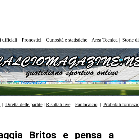
ufficiali
|
Pronostici
|
Curiosità e statistiche
|
Area Tecnica
|
Storie d
i
|
Diretta delle partite
|
Risultati live
|
Fantacalcio
|
Probabili formazi
gaggia Britos e pensa a