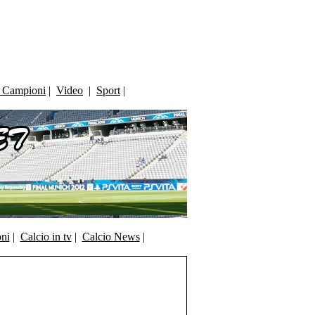
i Campioni
|
Video
|
Sport
|
oni
|
Calcio in tv
|
Calcio News
|