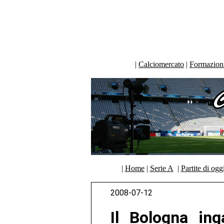
|
Calciomercato
|
Formazioni 
|
Home
|
Serie A
|
Partite di ogg
2008-07-12
Il Bologna in