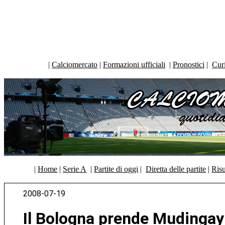
|
Calciomercato
|
Formazioni ufficiali
|
Pronostici
|
Curi
|
Home
|
Serie A
|
Partite di oggi
|
Diretta delle partite
|
Risu
2008-07-19
Il Bologna prende Mudingay