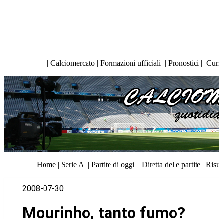
|
Calciomercato
|
Formazioni ufficiali
|
Pronostici
|
Curi
|
Home
|
Serie A
|
Partite di oggi
|
Diretta delle partite
|
Risu
2008-07-30
Mourinho, tanto fumo?