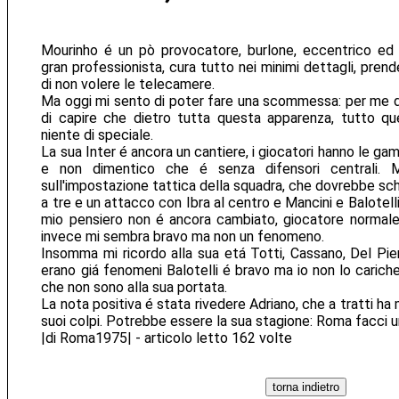
Mourinho é un pò provocatore, burlone, eccentrico ed e
gran professionista, cura tutto nei minimi dettagli, pren
di non volere le telecamere.
Ma oggi mi sento di poter fare una scommessa: per me d
di capire che dietro tutta questa apparenza, tutto qu
niente di speciale.
La sua Inter é ancora un cantiere, i giocatori hanno le gam
e non dimentico che é senza difensori centrali.
sull'impostazione tattica della squadra, che dovrebbe sc
a tre e un attacco con Ibra al centro e Mancini e Balotelli 
mio pensiero non é ancora cambiato, giocatore normale,
invece mi sembra bravo ma non un fenomeno.
Insomma mi ricordo alla sua etá Totti, Cassano, Del Pier
erano giá fenomeni Balotelli é bravo ma io non lo cariche
che non sono alla sua portata.
La nota positiva é stata rivedere Adriano, che a tratti ha
suoi colpi. Potrebbe essere la sua stagione: Roma facci u
|di Roma1975| - articolo letto 162 volte