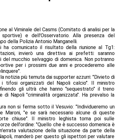
ne al Viminale del Casms (Comitato di analisi per la
 sportive) e dell'Osservatorio. Alla presenza del
po della Polizia Antonio Manganelli.
ha comunicato il risultato della riunione al Tg1:
zioni, invierò una direttiva ai prefetti: saranno
bili del mucchio selvaggio di domenica. Non potranno
portive per i prossimi due anni e procederemo alle
linquere".
a notizia più temuta dai supporter azzurri: "Divieto di
i tifosi organizzati del Napoli calcio". Il ministro
efinendo gli ultrà che hanno "sequestrato" il treno
 di Napoli "criminalità organizzata". Ha prevalso la
ura non si ferma sotto il Vesuvio: "Individueremo un
ice Maroni, "e se sarà necessario alcune di queste
te chiuse". Il ministro leghista torna poi sulle
forze dell'ordine: "Quello che è successo domenica è
n'errata valutazione della situazione da parte della
apoli, manderò per questo gli ispettori per valutare