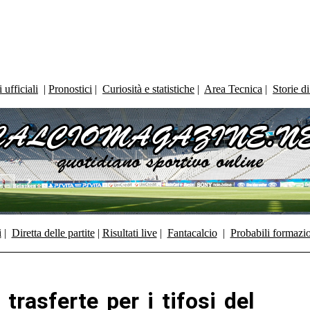
ufficiali
|
Pronostici
|
Curiosità e statistiche
|
Area Tecnica
|
Storie d
i
|
Diretta delle partite
|
Risultati live
|
Fantacalcio
|
Probabili formazi
trasferte per i tifosi del