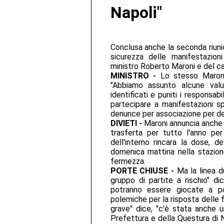
Napoli"
Conclusa anche la seconda riunio
sicurezza delle manifestazioni
ministro Roberto Maroni e del ca
MINISTRO -
Lo stesso Maroni 
"Abbiamo assunto alcune valuta
identificati e puniti i responsa
partecipare a manifestazioni s
denunce per associazione per de
DIVIETI -
Maroni annuncia anche l
trasferta per tutto l'anno per 
dell'interno rincara la dose, d
domenica mattina nella stazione
fermezza.
PORTE CHIUSE -
Ma la linea d
gruppo di partite a rischio" d
potranno essere giocate a por
polemiche per la risposta delle 
grave" dice, "c'è stata anche u
Prefettura e della Questura di N