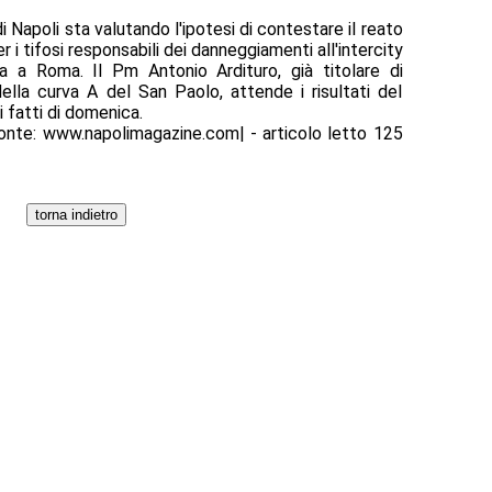
i Napoli sta valutando l'ipotesi di contestare il reato
 i tifosi responsabili dei danneggiamenti all'intercity
ta a Roma. Il Pm Antonio Ardituro, già titolare di
della curva A del San Paolo, attende i risultati del
i fatti di domenica.
onte: www.napolimagazine.com| - articolo letto 125