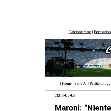
|
Calciomercato
|
Formazioni 
|
Home
|
Serie A
|
Partite di ogg
2008-09-03
Maroni: "Niente 