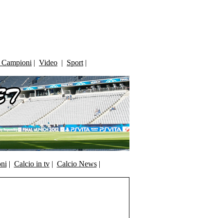
i Campioni
|
Video
|
Sport
|
oni
|
Calcio in tv
|
Calcio News
|