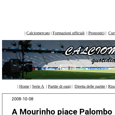
|
Calciomercato
|
Formazioni ufficiali
|
Pronostici
|
Curi
|
Home
|
Serie A
|
Partite di oggi
|
Diretta delle partite
|
Risu
2008-10-08
A Mourinho piace Palombo