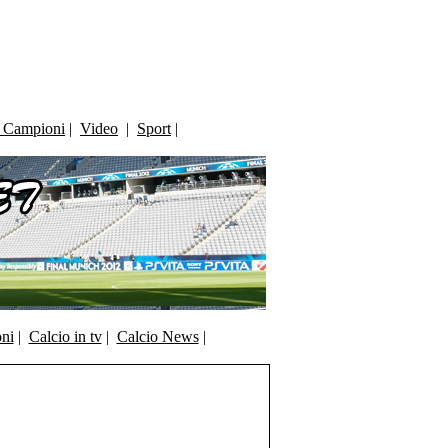
i Campioni
|
Video
|
Sport
|
oni
|
Calcio in tv
|
Calcio News
|