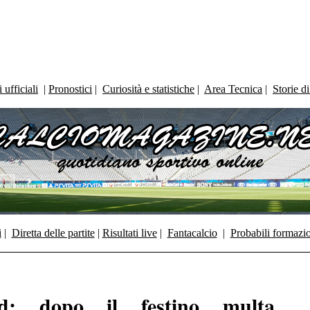
ufficiali
|
Pronostici
|
Curiosità e statistiche
|
Area Tecnica
|
Storie d
i
|
Diretta delle partite
|
Risultati live
|
Fantacalcio
|
Probabili formazi
ed: dopo il festino multa