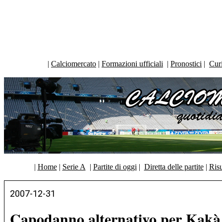
|
Calciomercato
|
Formazioni ufficiali
|
Pronostici
|
Curi
|
Home
|
Serie A
|
Partite di oggi
|
Diretta delle partite
|
Risu
2007-12-31
Capodanno alternativo per Kakà