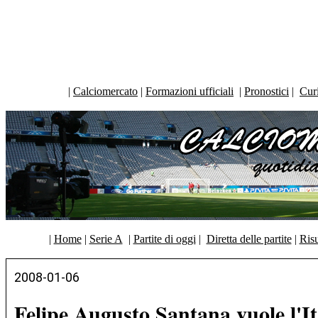
|
Calciomercato
|
Formazioni ufficiali
|
Pronostici
|
Curi
|
Home
|
Serie A
|
Partite di oggi
|
Diretta delle partite
|
Risu
2008-01-06
Felipe Augusto Santana vuole l'It