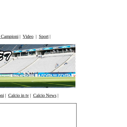
i Campioni
|
Video
|
Sport
|
oni
|
Calcio in tv
|
Calcio News
|