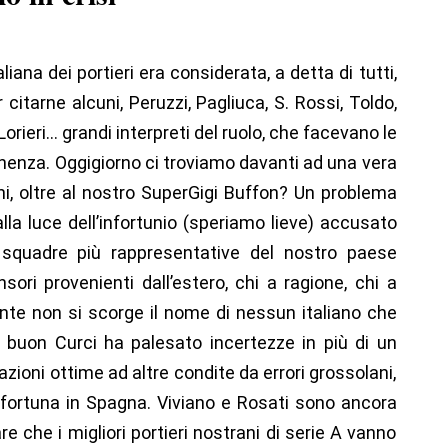
liana dei portieri era considerata, a detta di tutti,
r citarne alcuni, Peruzzi, Pagliuca, S. Rossi, Toldo,
Lorieri… grandi interpreti del ruolo, che facevano le
enenza. Oggigiorno ci troviamo davanti ad una vera
Chi, oltre al nostro SuperGigi Buffon? Un problema
 alla luce dell’infortunio (speriamo lieve) accusato
 squadre più rappresentative del nostro paese
ori provenienti dall’estero, chi a ragione, chi a
zzonte non si scorge il nome di nessun italiano che
l buon Curci ha palesato incertezze in più di un
zioni ottime ad altre condite da errori grossolani,
fortuna in Spagna. Viviano e Rosati sono ancora
e che i migliori portieri nostrani di serie A vanno