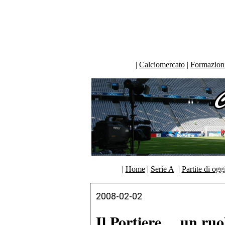
|
Calciomercato
|
Formazioni 
|
Home
|
Serie A
|
Partite di ogg
2008-02-02
Il Portiere… un ruol