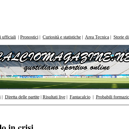
ufficiali
|
Pronostici
|
Curiosità e statistiche
|
Area Tecnica
|
Storie d
i
|
Diretta delle partite
|
Risultati live
|
Fantacalcio
|
Probabili formazi
o in crisi