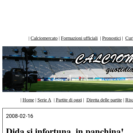
|
Calciomercato
|
Formazioni ufficiali
|
Pronostici
|
Curi
|
Home
|
Serie A
|
Partite di oggi
|
Diretta delle partite
|
Risu
2008-02-16
Dida si infortuna..in panchina!