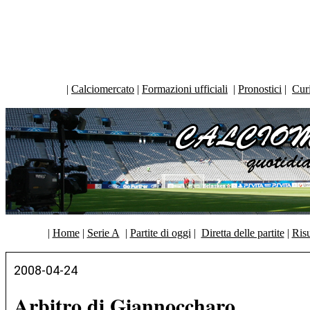
|
Calciomercato
|
Formazioni ufficiali
|
Pronostici
|
Curi
|
Home
|
Serie A
|
Partite di oggi
|
Diretta delle partite
|
Risu
2008-04-24
Arbitro di Giannoccharo