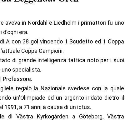
he aveva in Nordahl e Liedholm i primattori fu uno
 d'ogni era.
 di A con 38 gol vincendo 1 Scudetto ed 1 Coppa
ll'attuale Coppa Campioni.
to di grande intelligenza tattica noto per i suoi
o uno specialista.
l Professore.
 gliele regalò la Nazionale svedese con la quale
endo un'Olimpiade ed un argento iridato dietro il
el 1991, a 71 anni a causa di un ictus.
ale di Västra Kyrkogården a Göteborg, Västra