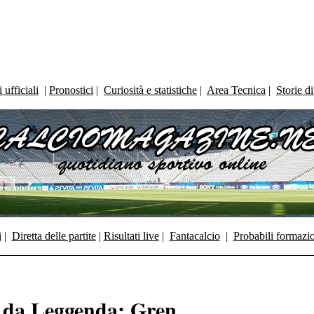
ufficiali
|
Pronostici
|
Curiosità e statistiche
|
Area Tecnica
|
Storie d
i
|
Diretta delle partite
|
Risultati live
|
Fantacalcio
|
Probabili formazi
i da Leggenda: Gren