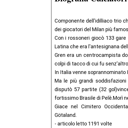
Componente dell'idilliaco trio c
dei giocatori del Milan più famosi
Con i rossoneri giocò 133 gare
Latina che era l'antesignana de
Gren era un centrocampista dota
colpi di tacco di cui fu senz'altr
In Italia venne soprannominato I
Ma le più grandi soddisfazioni
disputò 57 partite (32 gol)vinc
fortissimo Brasile di Pelè.Morì n
Giace nel Cimitero Occident
Götaland.
- articolo letto 1191 volte