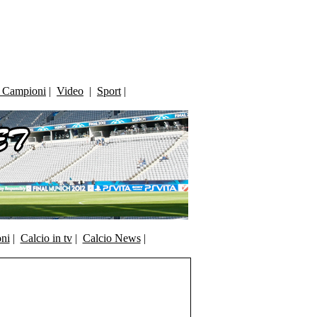
i Campioni
|
Video
|
Sport
|
oni
|
Calcio in tv
|
Calcio News
|