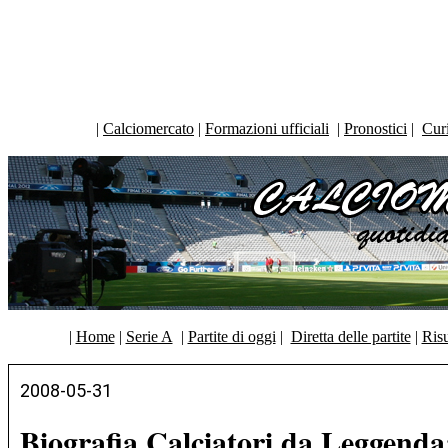
|
Calciomercato
|
Formazioni ufficiali
|
Pronostici
|
Curi
|
Home
|
Serie A
|
Partite di oggi
|
Diretta delle partite
|
Risu
2008-05-31
Biografia Calciatori da Leggenda