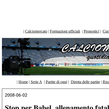
|
Calciomercato
|
Formazioni ufficiali
|
Pronostici
|
Curi
|
Home
|
Serie A
|
Partite di oggi
|
Diretta delle partite
|
Risu
2008-06-02
Stop per Babel, allenamento fata