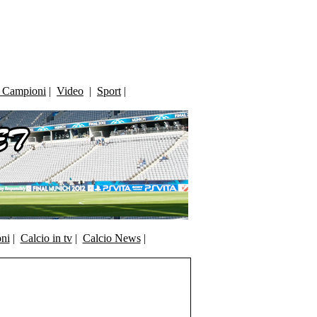
i Campioni
|
Video
|
Sport
|
oni
|
Calcio in tv
|
Calcio News
|