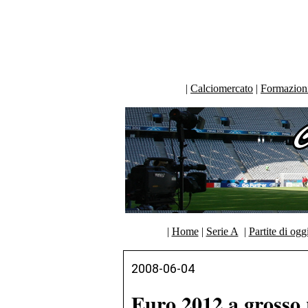
|
Calciomercato
|
Formazioni 
|
Home
|
Serie A
|
Partite di ogg
2008-06-04
Euro 2012 a grosso 