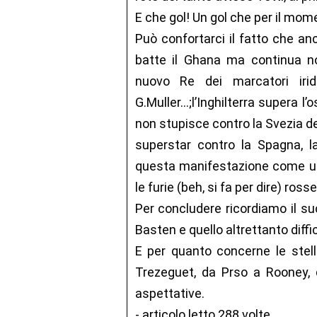
E che gol! Un gol che per il mo
Può confortarci il fatto che anch
batte il Ghana ma continua no
nuovo Re dei marcatori iri
G.Muller…;l’Inghilterra supera l
non stupisce contro la Svezia de
superstar contro la Spagna, l
questa manifestazione come una
le furie (beh, si fa per dire) rosse
Per concludere ricordiamo il su
Basten e quello altrettanto diffi
E per quanto concerne le stell
Trezeguet, da Prso a Rooney, d
aspettative.
- articolo letto 288 volte