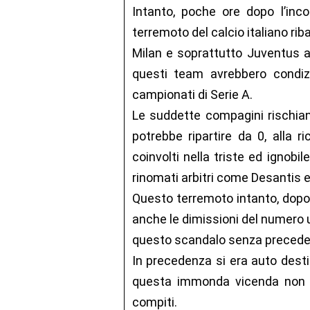
Intanto, poche ore dopo l’incon
terremoto del calcio italiano riba
Milan e soprattutto Juventus acc
questi team avrebbero condizi
campionati di Serie A.
Le suddette compagini rischiano
potrebbe ripartire da 0, alla r
coinvolti nella triste ed ignob
rinomati arbitri come Desantis 
Questo terremoto intanto, dopo 
anche le dimissioni del numero un
questo scandalo senza precedent
In precedenza si era auto destit
questa immonda vicenda non pu
compiti.