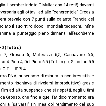
a il bomber iridato G.Muller con 14 reti!) davanti
versaria agli ottavi, ed alle “cenerentole” Croazia
zera prevale con 7 punti sulla calante Francia del
ato il suo ritiro dopo i mondiali tedeschi. Infine
ermina a punteggio pieno dinnanzi all’esordiente
 (Totti r.)
n 7; Grosso 6, Materazzi 6,5, Cannavaro 6,5,
 4, Pirlo 4; Del Piero 6,5 (Totti n.g.), Gilardino 5,5
. C.T.: .LIPPI 4
ro DNA, superiamo di misura la non irresistibile
amento rischiava di rivelarsi improduttivo) grazie
film ad alta suspence che si rispetti, negli ultimi
 da Grosso, che fino a quel fatidico momento era
hi a “salvarsi” (in linea col rendimento del suo