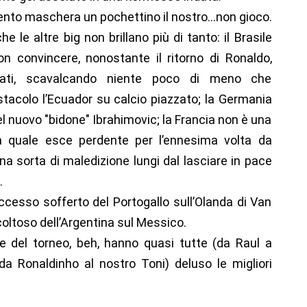
mento maschera un pochettino il nostro…non gioco.
e le altre big non brillano più di tanto: il Brasile
n convincere, nonostante il ritorno di Ronaldo,
dati, scavalcando niente poco di meno che
’ostacolo l’Ecuador su calcio piazzato; la Germania
l nuovo "bidone" Ibrahimovic; la Francia non è una
a quale esce perdente per l’ennesima volta da
 sorta di maledizione lungi dal lasciare in pace
.
ccesso sofferto del Portogallo sull’Olanda di Van
coltoso dell’Argentina sul Messico.
e del torneo, beh, hanno quasi tutte (da Raul a
a Ronaldinho al nostro Toni) deluso le migliori