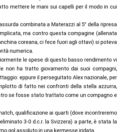
tto mettere le mani sui capelli per il modo in cui
 assurda combinata a Materazzi al 5° della ripresa
a complicata, ma contro questa compagine (allenata
anchina coreana, ci fece fuori agli ottavi) si poteva
orità numerica.
giormente le spese di questo basso rendimento vi
ale non ha tratto giovamento dai suoi compagni,
taggio: eppure il perseguitato Alex nazionale, per
lotto di fatto nei confronti della stella azzurra,
ntro se fosse stato trattato come un compagno e
match, qualificazione ai quarti (dove incontreremo
iminato 3-0 d.c.r. la Svizzera) a parte, è stata la
rimo gol assoluto in una kermesse iridata.