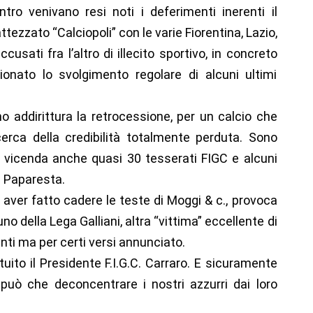
tro venivano resi noti i deferimenti inerenti il
ttezzato “Calciopoli” con le varie Fiorentina, Lazio,
usati fra l’altro di illecito sportivo, in concreto
onato lo svolgimento regolare di alcuni ultimi
 addirittura la retrocessione, per un calcio che
icerca della credibilità totalmente perduta. Sono
ile vicenda anche quasi 30 tesserati FIGC e alcuni
e Paparesta.
aver fatto cadere le teste di Moggi & c., provoca
o della Lega Galliani, altra “vittima” eccellente di
i ma per certi versi annunciato.
uito il Presidente F.I.G.C. Carraro. E sicuramente
ò che deconcentrare i nostri azzurri dai loro