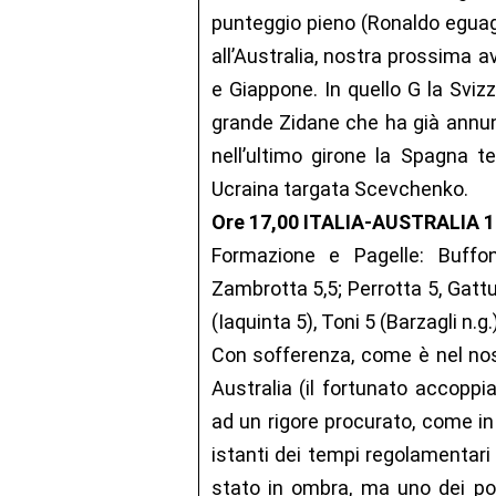
punteggio pieno (Ronaldo eguagli
all’Australia, nostra prossima av
e Giappone. In quello G la Sviz
grande Zidane che ha già annunci
nell’ultimo girone la Spagna t
Ucraina targata Scevchenko.
Ore 17,00 ITALIA-AUSTRALIA 1-0
Formazione e Pagelle: Buffo
Zambrotta 5,5; Perrotta 5, Gattuso
(Iaquinta 5), Toni 5 (Barzagli n.g.)
Con sofferenza, come è nel nost
Australia (il fortunato accoppi
ad un rigore procurato, come in 
istanti dei tempi regolamentari
stato in ombra, ma uno dei poc