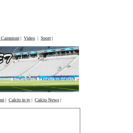
i Campioni
|
Video
|
Sport
|
oni
|
Calcio in tv
|
Calcio News
|