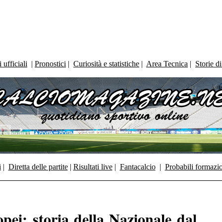
ufficiali
|
Pronostici
|
Curiosità e statistiche
|
Area Tecnica
|
Storie d
i
|
Diretta delle partite
|
Risultati live
|
Fantacalcio
|
Probabili formazi
pei: storia della Nazionale dal