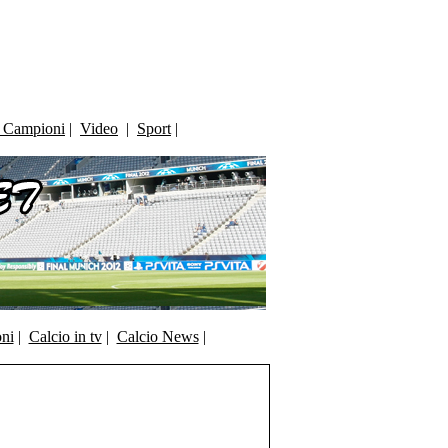
i Campioni
|
Video
|
Sport
|
oni
|
Calcio in tv
|
Calcio News
|