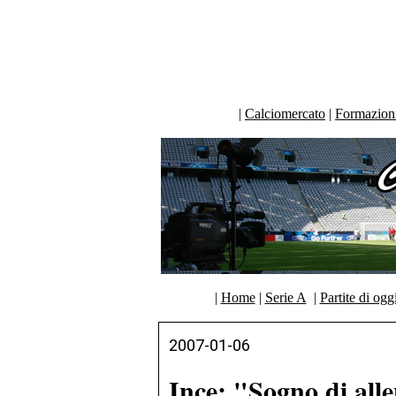
|
Calciomercato
|
Formazioni 
|
Home
|
Serie A
|
Partite di ogg
2007-01-06
Ince: "Sogno di alle