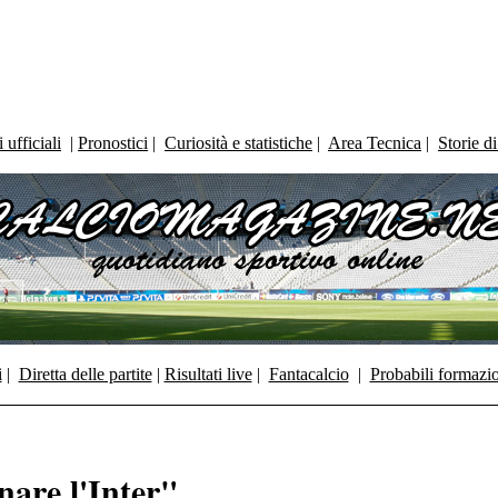
ufficiali
|
Pronostici
|
Curiosità e statistiche
|
Area Tecnica
|
Storie d
i
|
Diretta delle partite
|
Risultati live
|
Fantacalcio
|
Probabili formazi
nare l'Inter"