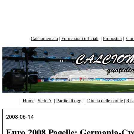
|
Calciomercato
|
Formazioni ufficiali
|
Pronostici
|
Curi
|
Home
|
Serie A
|
Partite di oggi
|
Diretta delle partite
|
Risu
2008-06-14
Euro 2008 Pagelle: Germania-Cr