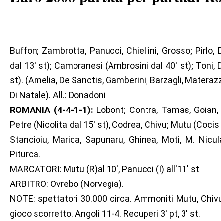
Buffon; Zambrotta, Panucci, Chiellini, Grosso; Pirlo,
dal 13' st); Camoranesi (Ambrosini dal 40' st); Toni, D
st). (Amelia, De Sanctis, Gamberini, Barzagli, Materazzi
Di Natale). All.: Donadoni
ROMANIA (4-4-1-1):
Lobont; Contra, Tamas, Goian, R
Petre (Nicolita dal 15' st), Codrea, Chivu; Mutu (Cocis 
Stancioiu, Marica, Sapunaru, Ghinea, Moti, M. Niculae
Piturca.
MARCATORI: Mutu (R)al 10', Panucci (I) all'11' st
ARBITRO: Ovrebo (Norvegia).
NOTE: spettatori 30.000 circa. Ammoniti Mutu, Chivu,
gioco scorretto. Angoli 11-4. Recuperi 3' pt, 3' st.