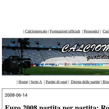
|
Calciomercato
|
Formazioni ufficiali
|
Pronostici
|
Curi
|
Home
|
Serie A
|
Partite di oggi
|
Diretta delle partite
|
Risu
2008-06-14
Euro 2008 partita per partita: R