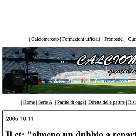
|
Calciomercato
|
Formazioni ufficiali
|
Pronostici
|
Curi
|
Home
|
Serie A
|
Partite di oggi
|
Diretta delle partite
|
Risu
2006-10-11
Il ct: "almeno un dubbio a repar