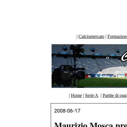
|
Calciomercato
|
Formazioni 
|
Home
|
Serie A
|
Partite di ogg
2008-06-17
Maurizio Mosca preve