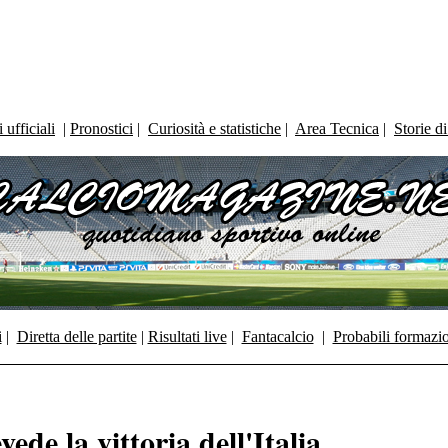
ufficiali
|
Pronostici
|
Curiosità e statistiche
|
Area Tecnica
|
Storie d
i
|
Diretta delle partite
|
Risultati live
|
Fantacalcio
|
Probabili formazi
de la vittoria dell'Italia