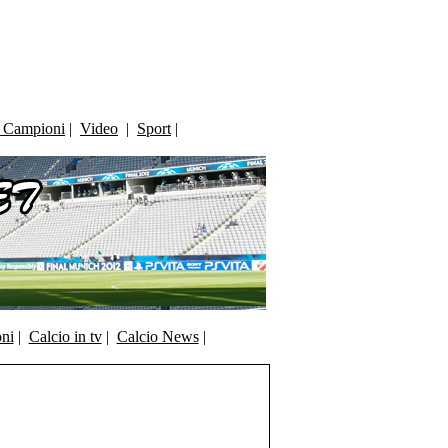
i Campioni
|
Video
|
Sport
|
oni
|
Calcio in tv
|
Calcio News
|