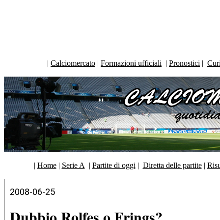
|
Calciomercato
|
Formazioni ufficiali
|
Pronostici
|
Curi
|
Home
|
Serie A
|
Partite di oggi
|
Diretta delle partite
|
Risu
2008-06-25
Dubbio Rolfes o Frings?