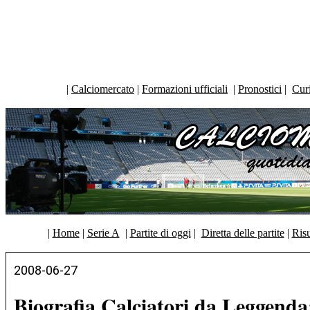
|
Calciomercato
|
Formazioni ufficiali
|
Pronostici
|
Curi
|
Home
|
Serie A
|
Partite di oggi
|
Diretta delle partite
|
Risu
2008-06-27
Biografia Calciatori da Leggenda