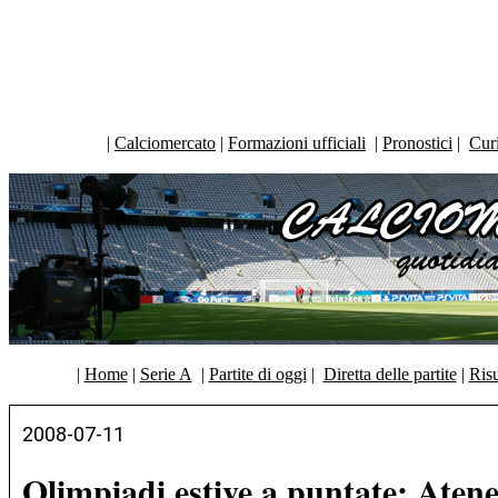
|
Calciomercato
|
Formazioni ufficiali
|
Pronostici
|
Curi
|
Home
|
Serie A
|
Partite di oggi
|
Diretta delle partite
|
Risu
2008-07-11
Olimpiadi estive a puntate: Aten