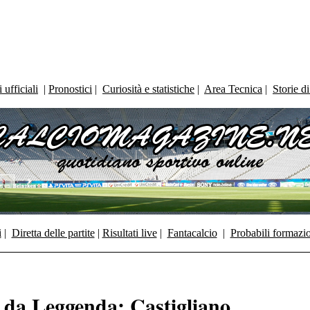
ufficiali
|
Pronostici
|
Curiosità e statistiche
|
Area Tecnica
|
Storie d
i
|
Diretta delle partite
|
Risultati live
|
Fantacalcio
|
Probabili formazi
i da Leggenda: Castigliano