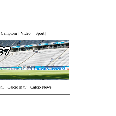
i Campioni
|
Video
|
Sport
|
oni
|
Calcio in tv
|
Calcio News
|