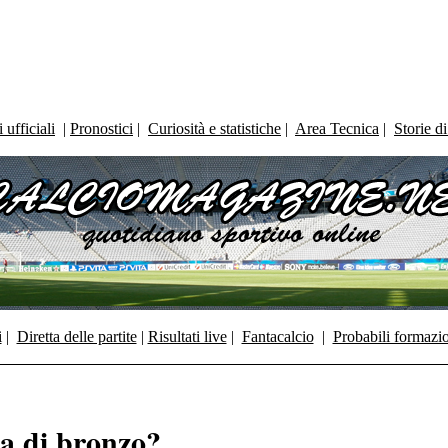
ufficiali
|
Pronostici
|
Curiosità e statistiche
|
Area Tecnica
|
Storie d
i
|
Diretta delle partite
|
Risultati live
|
Fantacalcio
|
Probabili formazi
lia di bronzo?