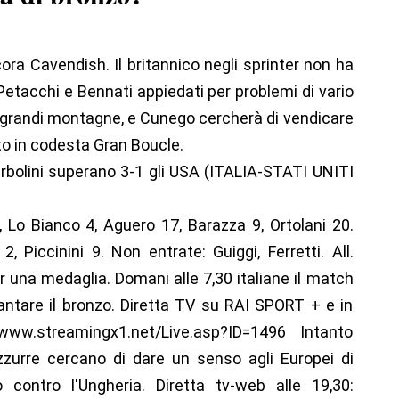
ora Cavendish. Il britannico negli sprinter non ha
Petacchi e Bennati appiedati per problemi di vario
e grandi montagne, e Cunego cercherà di vendicare
to in codesta Gran Boucle.
Barbolini superano 3-1 gli USA (ITALIA-STATI UNITI
, Lo Bianco 4, Aguero 17, Barazza 9, Ortolani 20.
2, Piccinini 9. Non entrate: Guiggi, Ferretti. All.
er una medaglia. Domani alle 7,30 italiane il match
ntare il bronzo. Diretta TV su RAI SPORT + e in
//www.streamingx1.net/Live.asp?ID=1496 Intanto
zzurre cercano di dare un senso agli Europei di
o contro l'Ungheria. Diretta tv-web alle 19,30: