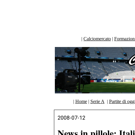
|
Calciomercato
|
Formazioni 
|
Home
|
Serie A
|
Partite di ogg
2008-07-12
News in pillole: Ita