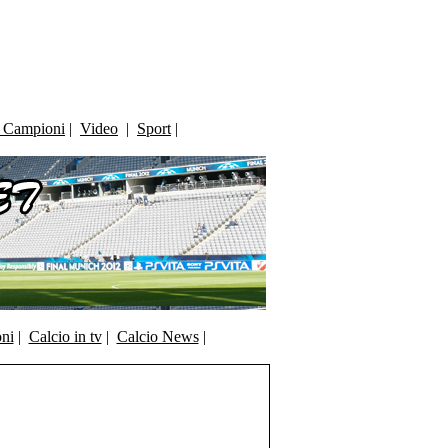
i Campioni
|
Video
|
Sport
|
oni
|
Calcio in tv
|
Calcio News
|