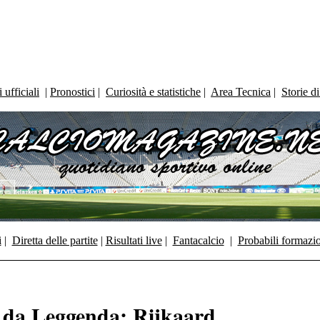
ufficiali
|
Pronostici
|
Curiosità e statistiche
|
Area Tecnica
|
Storie d
i
|
Diretta delle partite
|
Risultati live
|
Fantacalcio
|
Probabili formazi
i da Leggenda: Rijkaard