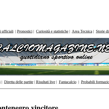
ufficiali
|
Pronostici
|
Curiosità e statistiche
|
Area Tecnica
|
Storie d
i
|
Diretta delle partite
|
Risultati live
|
Fantacalcio
|
Probabili formazi
ntenegro vincitore