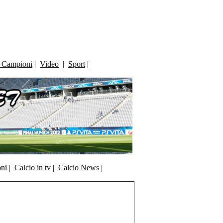
i Campioni
|
Video
|
Sport
|
oni
|
Calcio in tv
|
Calcio News
|