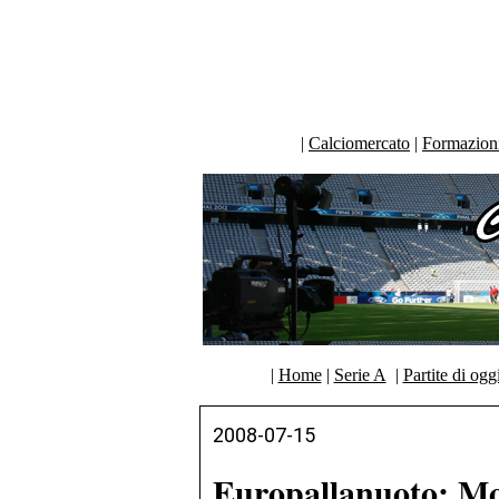
|
Calciomercato
|
Formazioni 
|
Home
|
Serie A
|
Partite di ogg
2008-07-15
Europallanuoto: Mo