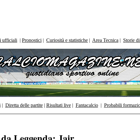
ufficiali
|
Pronostici
|
Curiosità e statistiche
|
Area Tecnica
|
Storie d
i
|
Diretta delle partite
|
Risultati live
|
Fantacalcio
|
Probabili formazi
i da Leggenda: Jair